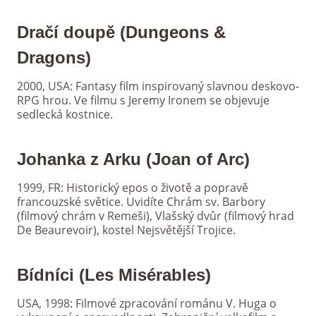
Dračí doupě (Dungeons &
Dragons)
2000, USA: Fantasy film inspirovaný slavnou deskovo-
RPG hrou. Ve filmu s Jeremy Ironem se objevuje
sedlecká kostnice.
Johanka z Arku (Joan of Arc)
1999, FR: Historický epos o životě a popravě
francouzské světice. Uvidíte Chrám sv. Barbory
(filmový chrám v Remeši), Vlašský dvůr (filmový hrad
De Beaurevoir), kostel Nejsvětější Trojice.
Bídníci (Les Misérables)
USA, 1998: Filmové zpracování románu V. Huga o