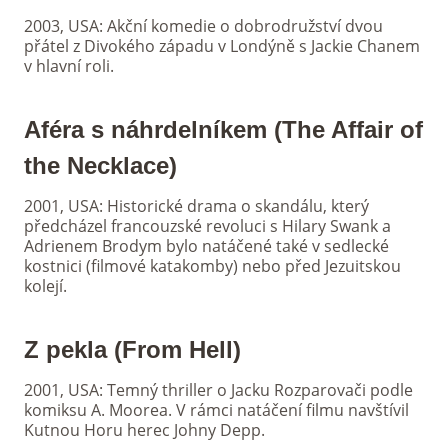
2003, USA: Akční komedie o dobrodružství dvou
přátel z Divokého západu v Londýně s Jackie Chanem
v hlavní roli.
Aféra s náhrdelníkem (The Affair of
the Necklace)
2001, USA: Historické drama o skandálu, který
předcházel francouzské revoluci s Hilary Swank a
Adrienem Brodym bylo natáčené také v sedlecké
kostnici (filmové katakomby) nebo před Jezuitskou
kolejí.
Z pekla (From Hell)
2001, USA: Temný thriller o Jacku Rozparovači podle
komiksu A. Moorea. V rámci natáčení filmu navštívil
Kutnou Horu herec Johny Depp.