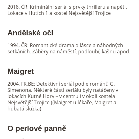
2018, ČR: Kriminální seriál s prvky thrilleru a napětí.
Lokace v Hutích 1 a kostel Nejsvětější Trojice
Andělské oči
1994, ČR: Romantické drama o lásce a náhodných
setkáních. Záběry na náměstí, podloubí, kašnu apod.
Maigret
2004, FR,BE: Detektivní seriál podle románů G.
Simenona. Některé části seriálu byly natáčeny v
lokacích Kutné Hory – v centru i v okolí kostela
Nejsvětější Trojice ((Maigret u lékaře, Maigret a
hubatá služka)
O perlové panně