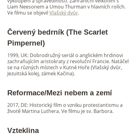
vykoupení a spravedlnosti. Zahraniční velkofilm s
Liam Neesonem a Umou Thurman v hlavních rolích.
Ve filmu se objevil
Vlašský dvůr
.
Červený bedrník (The Scarlet
Pimpernel)
1999, UK: Dobrodružný seriál o anglickém hrdinovi
zachraňujícím aristokraty z revoluční Francie. Natáčel
se na různých místech v Kutné Hoře (Vlašský dvůr,
Jezuitská kolej, zámek Kačina).
R
eformace/Mezi nebem a zemí
2017, DE: Historický film o vzniku protestantismu a
životě Martina Luthera. Ve filmu je sv. Barbora.
Vzteklina