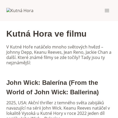
Přeskočit
na
obsah
Kutná Hora ve filmu
V Kutné Hoře natáčelo mnoho světových hvězd –
Johnny Depp, Keanu Reeves, Jean Reno, Jackie Chan a
další. Které známé filmy se zde točily? Tady jsou ty
nejznámější:
John Wick: Balerína (From the
World of John Wick: Ballerina)
2025, USA: Akční thriller z temného světa zabijáků
navazující na sérii John Wick. Keanu Reeves natáčel v
lokalitě Vysoká u Kutné Hory v roce 2022 jeden díl