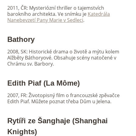
2011, ČR: Mysteriózní thriller o tajemstvích
barokního architekta. Ve snímku je
Katedrála
Nanebevzetí Pany Marie v Sedleci
.
Bathory
2008, SK: Historické drama o životě a mýtu kolem
Alžběty Báthoryové. Obsahuje scény natočené v
Chrámu sv. Barbory.
Edith Piaf (La Môme)
2007, FR: Životopisný film o francouzské zpěvačce
Edith Piaf. Můžete poznat třeba Dům u Jelena.
Rytíři ze Šanghaje (Shanghai
Knights)