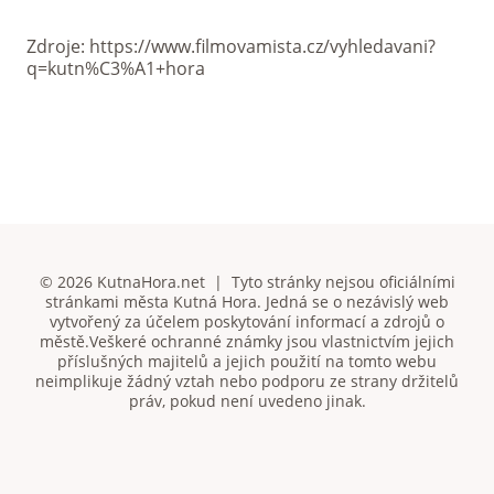
Zdroje: https://www.filmovamista.cz/vyhledavani?
q=kutn%C3%A1+hora
© 2026 KutnaHora.net | Tyto stránky nejsou oficiálními
stránkami města Kutná Hora. Jedná se o nezávislý web
vytvořený za účelem poskytování informací a zdrojů o
městě.Veškeré ochranné známky jsou vlastnictvím jejich
příslušných majitelů a jejich použití na tomto webu
neimplikuje žádný vztah nebo podporu ze strany držitelů
práv, pokud není uvedeno jinak.
Čeština