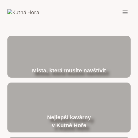
Přeskočit
na
obsah
Místa, která musíte navštívit
Nejlepší kavárny
v Kutné Hoře