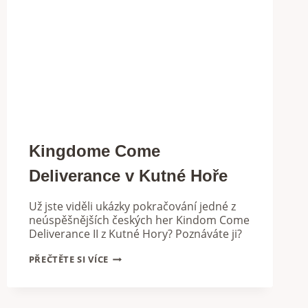
Kingdome Come
Deliverance v Kutné Hoře
Už jste viděli ukázky pokračování jedné z
neúspěšnějších českých her Kindom Come
Deliverance II z Kutné Hory? Poznáváte ji?
KINGDOME
PŘEČTĚTE SI VÍCE
COME
DELIVERANCE
V
KUTNÉ