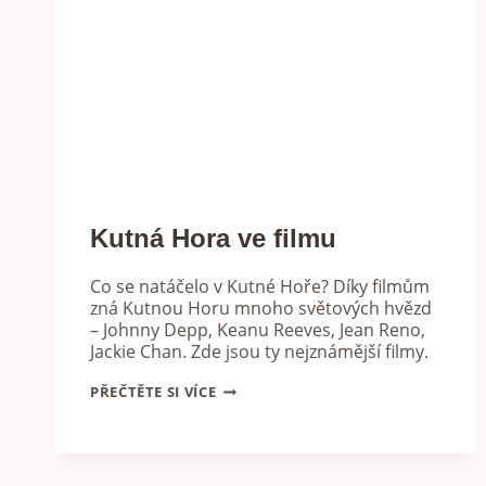
Kutná Hora ve filmu
Co se natáčelo v Kutné Hoře? Díky filmům
zná Kutnou Horu mnoho světových hvězd
– Johnny Depp, Keanu Reeves, Jean Reno,
Jackie Chan. Zde jsou ty nejznámější filmy.
KUTNÁ
PŘEČTĚTE SI VÍCE
HORA
VE
FILMU